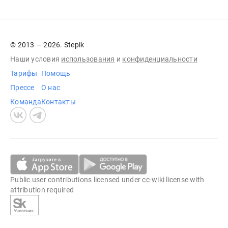
© 2013 — 2026. Stepik
Наши условия
использования
и
конфиденциальности
Тарифы
Помощь
Прессе
О нас
Команда
Контакты
Public user contributions licensed under
cc-wiki
license with
attribution required