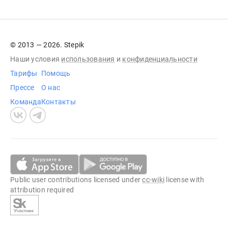
© 2013 — 2026. Stepik
Наши условия
использования
и
конфиденциальности
Тарифы
Помощь
Прессе
О нас
Команда
Контакты
Public user contributions licensed under
cc-wiki
license with
attribution required