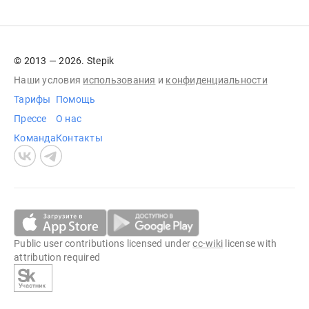
© 2013 — 2026. Stepik
Наши условия
использования
и
конфиденциальности
Тарифы
Помощь
Прессе
О нас
Команда
Контакты
Public user contributions licensed under
cc-wiki
license with
attribution required