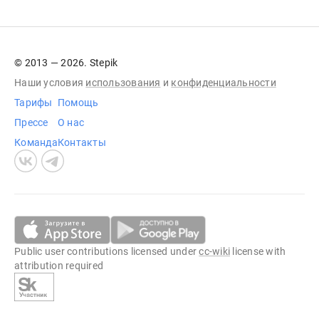
© 2013 — 2026. Stepik
Наши условия
использования
и
конфиденциальности
Тарифы
Помощь
Прессе
О нас
Команда
Контакты
Public user contributions licensed under
cc-wiki
license with
attribution required