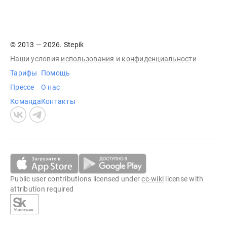
© 2013 — 2026. Stepik
Наши условия
использования
и
конфиденциальности
Тарифы
Помощь
Прессе
О нас
Команда
Контакты
Public user contributions licensed under
cc-wiki
license with
attribution required