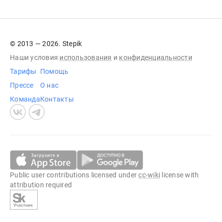
© 2013 — 2026. Stepik
Наши условия
использования
и
конфиденциальности
Тарифы
Помощь
Прессе
О нас
Команда
Контакты
Public user contributions licensed under
cc-wiki
license with
attribution required