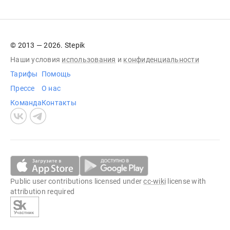
© 2013 — 2026. Stepik
Наши условия
использования
и
конфиденциальности
Тарифы
Помощь
Прессе
О нас
Команда
Контакты
Public user contributions licensed under
cc-wiki
license with
attribution required