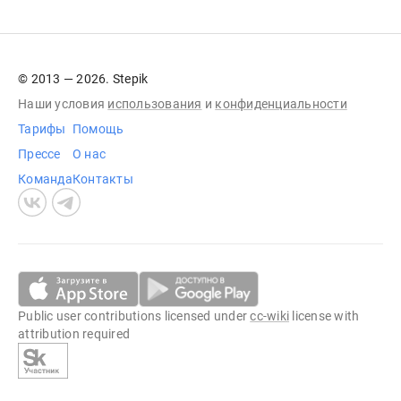
© 2013 — 2026. Stepik
Наши условия
использования
и
конфиденциальности
Тарифы
Помощь
Прессе
О нас
Команда
Контакты
Public user contributions licensed under
cc-wiki
license with
attribution required