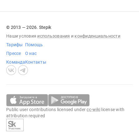
© 2013 — 2026. Stepik
Наши условия
использования
и
конфиденциальности
Тарифы
Помощь
Прессе
О нас
Команда
Контакты
Public user contributions licensed under
cc-wiki
license with
attribution required