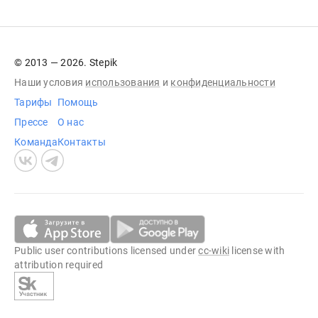
© 2013 — 2026. Stepik
Наши условия
использования
и
конфиденциальности
Тарифы
Помощь
Прессе
О нас
Команда
Контакты
Public user contributions licensed under
cc-wiki
license with
attribution required