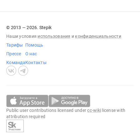
© 2013 — 2026. Stepik
Наши условия
использования
и
конфиденциальности
Тарифы
Помощь
Прессе
О нас
Команда
Контакты
Public user contributions licensed under
cc-wiki
license with
attribution required