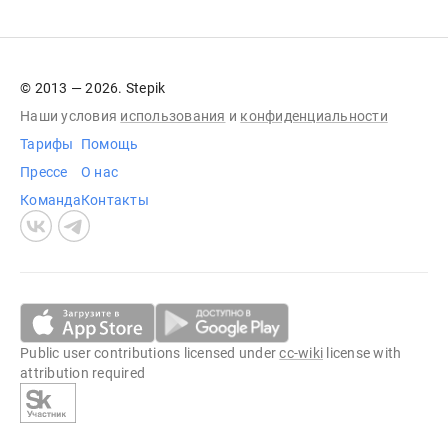
© 2013 — 2026. Stepik
Наши условия
использования
и
конфиденциальности
Тарифы
Помощь
Прессе
О нас
Команда
Контакты
Public user contributions licensed under
cc-wiki
license with
attribution required