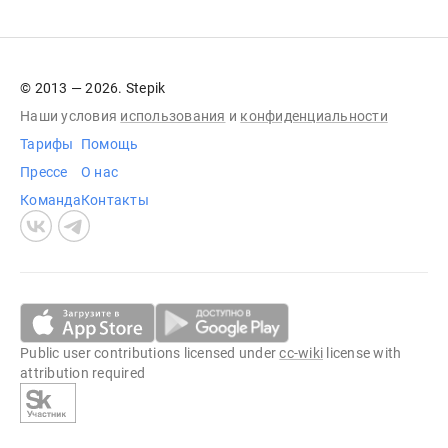
© 2013 — 2026. Stepik
Наши условия
использования
и
конфиденциальности
Тарифы
Помощь
Прессе
О нас
Команда
Контакты
Public user contributions licensed under
cc-wiki
license with
attribution required