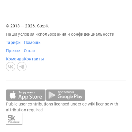
© 2013 — 2026. Stepik
Наши условия
использования
и
конфиденциальности
Тарифы
Помощь
Прессе
О нас
Команда
Контакты
Public user contributions licensed under
cc-wiki
license with
attribution required