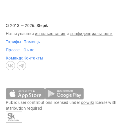
© 2013 — 2026. Stepik
Наши условия
использования
и
конфиденциальности
Тарифы
Помощь
Прессе
О нас
Команда
Контакты
Public user contributions licensed under
cc-wiki
license with
attribution required