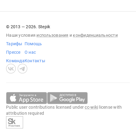
© 2013 — 2026. Stepik
Наши условия
использования
и
конфиденциальности
Тарифы
Помощь
Прессе
О нас
Команда
Контакты
Public user contributions licensed under
cc-wiki
license with
attribution required