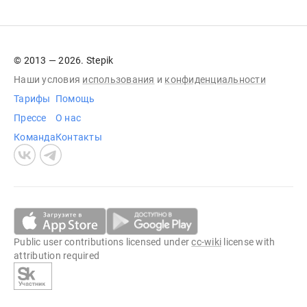
© 2013 — 2026. Stepik
Наши условия
использования
и
конфиденциальности
Тарифы
Помощь
Прессе
О нас
Команда
Контакты
Public user contributions licensed under
cc-wiki
license with
attribution required