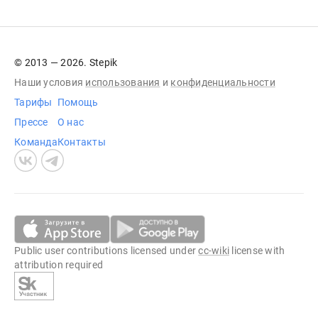
© 2013 — 2026. Stepik
Наши условия
использования
и
конфиденциальности
Тарифы
Помощь
Прессе
О нас
Команда
Контакты
Public user contributions licensed under
cc-wiki
license with
attribution required