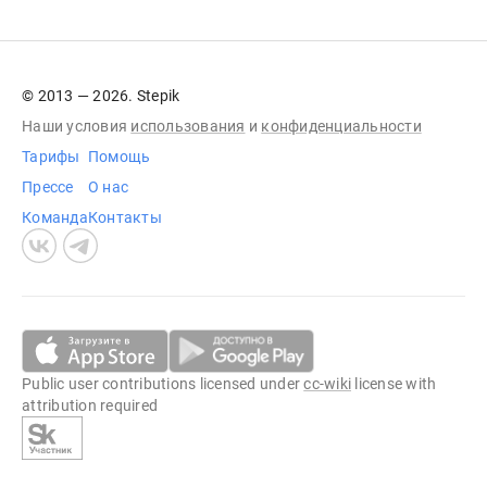
© 2013 — 2026. Stepik
Наши условия
использования
и
конфиденциальности
Тарифы
Помощь
Прессе
О нас
Команда
Контакты
Public user contributions licensed under
cc-wiki
license with
attribution required