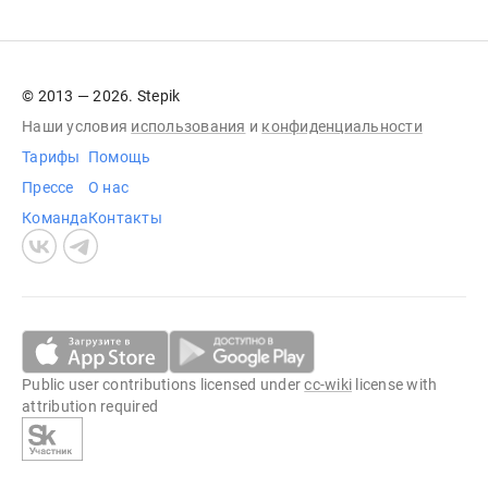
© 2013 — 2026. Stepik
Наши условия
использования
и
конфиденциальности
Тарифы
Помощь
Прессе
О нас
Команда
Контакты
Public user contributions licensed under
cc-wiki
license with
attribution required