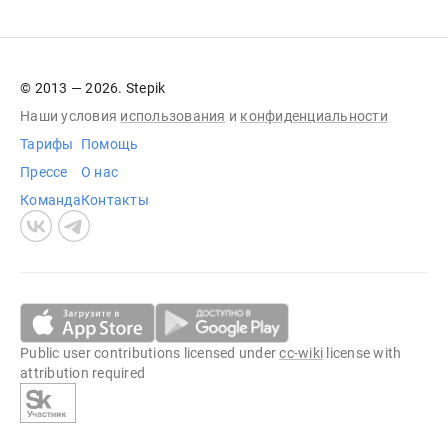
© 2013 — 2026. Stepik
Наши условия
использования
и
конфиденциальности
Тарифы
Помощь
Прессе
О нас
Команда
Контакты
Public user contributions licensed under
cc-wiki
license with
attribution required