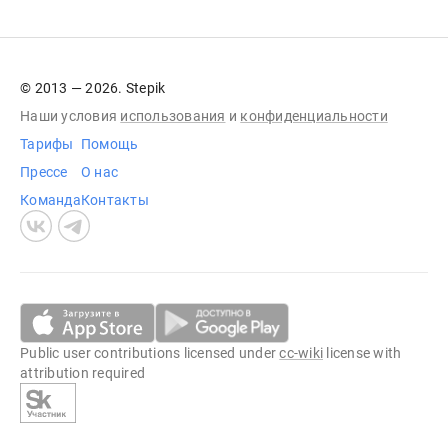
© 2013 — 2026. Stepik
Наши условия
использования
и
конфиденциальности
Тарифы
Помощь
Прессе
О нас
Команда
Контакты
Public user contributions licensed under
cc-wiki
license with
attribution required