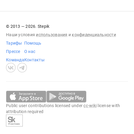
© 2013 — 2026. Stepik
Наши условия
использования
и
конфиденциальности
Тарифы
Помощь
Прессе
О нас
Команда
Контакты
Public user contributions licensed under
cc-wiki
license with
attribution required