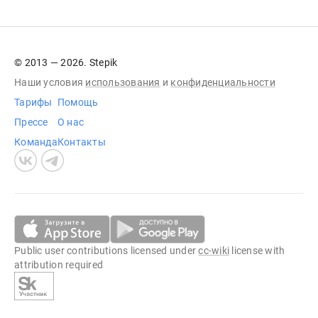
© 2013 — 2026. Stepik
Наши условия
использования
и
конфиденциальности
Тарифы
Помощь
Прессе
О нас
Команда
Контакты
Public user contributions licensed under
cc-wiki
license with
attribution required