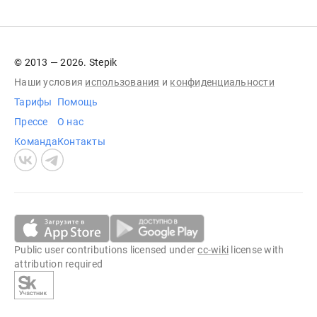
© 2013 — 2026. Stepik
Наши условия
использования
и
конфиденциальности
Тарифы
Помощь
Прессе
О нас
Команда
Контакты
Public user contributions licensed under
cc-wiki
license with
attribution required