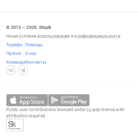
© 2013 — 2026. Stepik
Наши условия
использования
и
конфиденциальности
Тарифы
Помощь
Прессе
О нас
Команда
Контакты
Public user contributions licensed under
cc-wiki
license with
attribution required