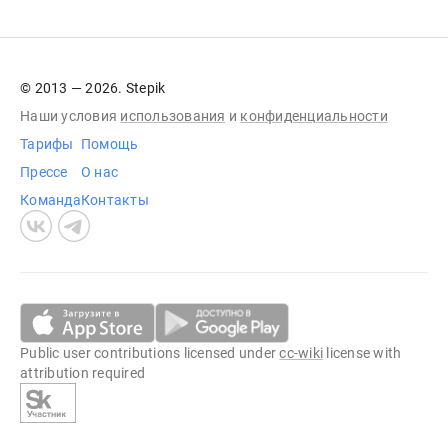
© 2013 — 2026. Stepik
Наши условия
использования
и
конфиденциальности
Тарифы
Помощь
Прессе
О нас
Команда
Контакты
Public user contributions licensed under
cc-wiki
license with
attribution required