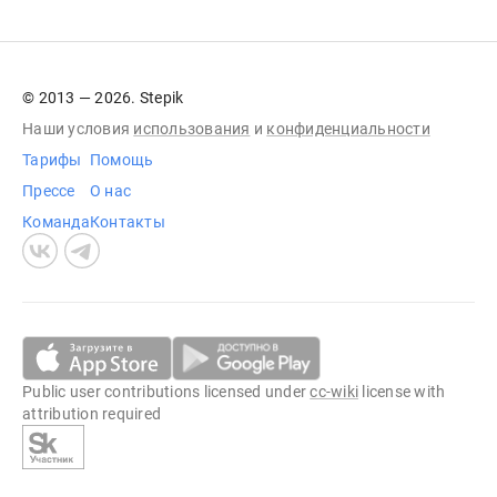
© 2013 — 2026. Stepik
Наши условия
использования
и
конфиденциальности
Тарифы
Помощь
Прессе
О нас
Команда
Контакты
Public user contributions licensed under
cc-wiki
license with
attribution required