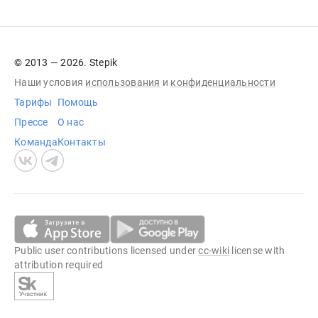
© 2013 — 2026. Stepik
Наши условия
использования
и
конфиденциальности
Тарифы
Помощь
Прессе
О нас
Команда
Контакты
Public user contributions licensed under
cc-wiki
license with
attribution required