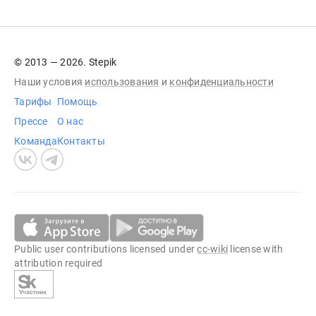
© 2013 — 2026. Stepik
Наши условия
использования
и
конфиденциальности
Тарифы
Помощь
Прессе
О нас
Команда
Контакты
Public user contributions licensed under
cc-wiki
license with
attribution required