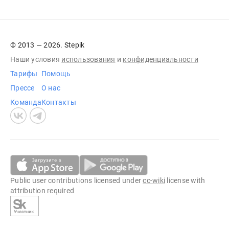
© 2013 — 2026. Stepik
Наши условия
использования
и
конфиденциальности
Тарифы
Помощь
Прессе
О нас
Команда
Контакты
Public user contributions licensed under
cc-wiki
license with
attribution required