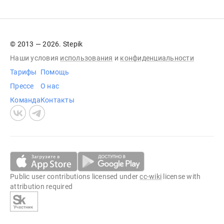
© 2013 — 2026. Stepik
Наши условия
использования
и
конфиденциальности
Тарифы
Помощь
Прессе
О нас
Команда
Контакты
Public user contributions licensed under
cc-wiki
license with
attribution required