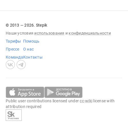
© 2013 — 2026. Stepik
Наши условия
использования
и
конфиденциальности
Тарифы
Помощь
Прессе
О нас
Команда
Контакты
Public user contributions licensed under
cc-wiki
license with
attribution required