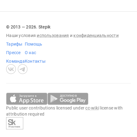
© 2013 — 2026. Stepik
Наши условия
использования
и
конфиденциальности
Тарифы
Помощь
Прессе
О нас
Команда
Контакты
Public user contributions licensed under
cc-wiki
license with
attribution required