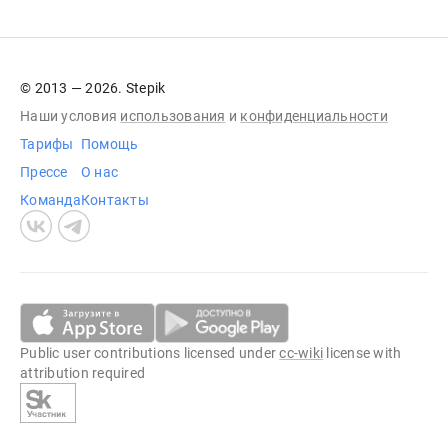
© 2013 — 2026. Stepik
Наши условия
использования
и
конфиденциальности
Тарифы
Помощь
Прессе
О нас
Команда
Контакты
Public user contributions licensed under
cc-wiki
license with
attribution required