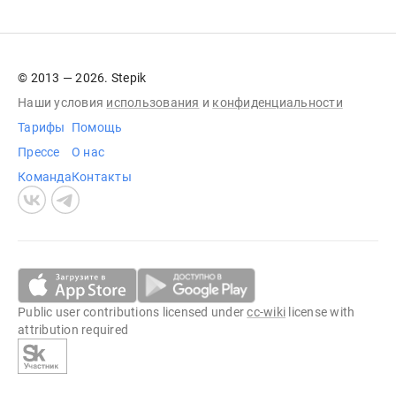
© 2013 — 2026. Stepik
Наши условия
использования
и
конфиденциальности
Тарифы
Помощь
Прессе
О нас
Команда
Контакты
Public user contributions licensed under
cc-wiki
license with
attribution required