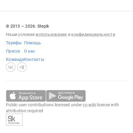
© 2013 — 2026. Stepik
Наши условия
использования
и
конфиденциальности
Тарифы
Помощь
Прессе
О нас
Команда
Контакты
Public user contributions licensed under
cc-wiki
license with
attribution required