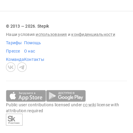
© 2013 — 2026. Stepik
Наши условия
использования
и
конфиденциальности
Тарифы
Помощь
Прессе
О нас
Команда
Контакты
Public user contributions licensed under
cc-wiki
license with
attribution required