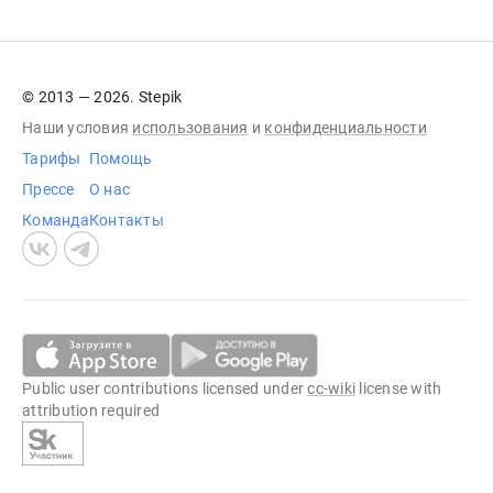
© 2013 — 2026. Stepik
Наши условия
использования
и
конфиденциальности
Тарифы
Помощь
Прессе
О нас
Команда
Контакты
Public user contributions licensed under
cc-wiki
license with
attribution required