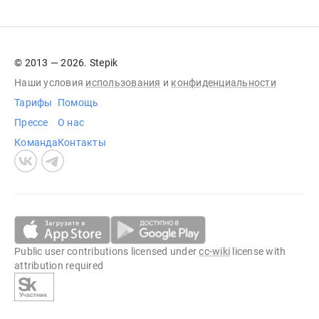
© 2013 — 2026. Stepik
Наши условия
использования
и
конфиденциальности
Тарифы
Помощь
Прессе
О нас
Команда
Контакты
Public user contributions licensed under
cc-wiki
license with
attribution required