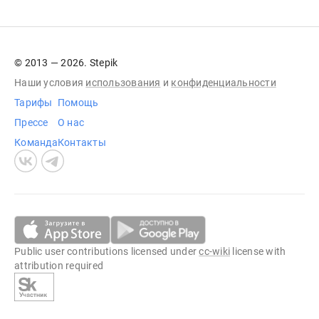
© 2013 — 2026. Stepik
Наши условия
использования
и
конфиденциальности
Тарифы
Помощь
Прессе
О нас
Команда
Контакты
Public user contributions licensed under
cc-wiki
license with
attribution required