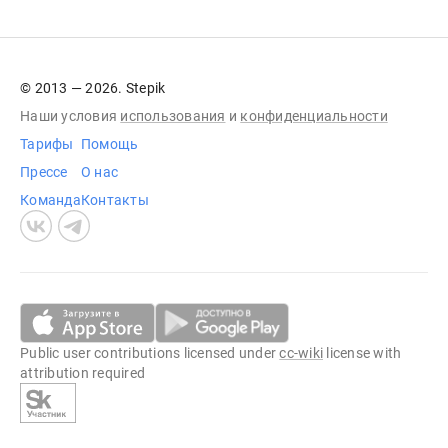
© 2013 — 2026. Stepik
Наши условия
использования
и
конфиденциальности
Тарифы
Помощь
Прессе
О нас
Команда
Контакты
Public user contributions licensed under
cc-wiki
license with
attribution required