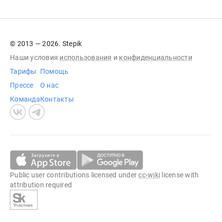
© 2013 — 2026. Stepik
Наши условия
использования
и
конфиденциальности
Тарифы
Помощь
Прессе
О нас
Команда
Контакты
Public user contributions licensed under
cc-wiki
license with
attribution required