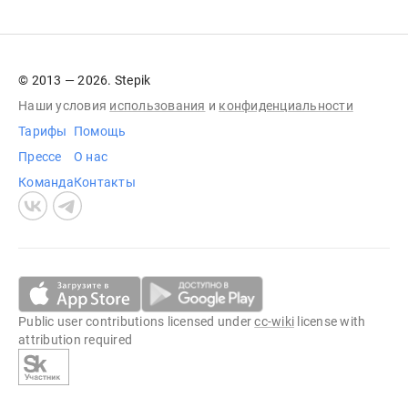
© 2013 — 2026. Stepik
Наши условия
использования
и
конфиденциальности
Тарифы
Помощь
Прессе
О нас
Команда
Контакты
Public user contributions licensed under
cc-wiki
license with
attribution required