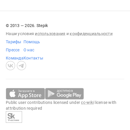
© 2013 — 2026. Stepik
Наши условия
использования
и
конфиденциальности
Тарифы
Помощь
Прессе
О нас
Команда
Контакты
Public user contributions licensed under
cc-wiki
license with
attribution required