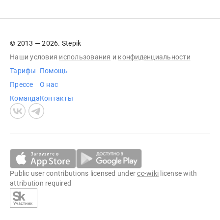
© 2013 — 2026. Stepik
Наши условия
использования
и
конфиденциальности
Тарифы
Помощь
Прессе
О нас
Команда
Контакты
Public user contributions licensed under
cc-wiki
license with
attribution required