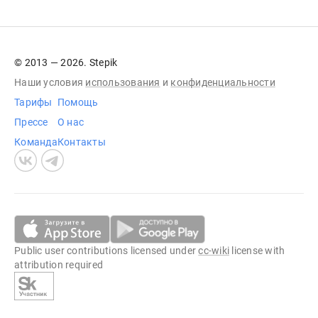
© 2013 — 2026. Stepik
Наши условия
использования
и
конфиденциальности
Тарифы
Помощь
Прессе
О нас
Команда
Контакты
Public user contributions licensed under
cc-wiki
license with
attribution required