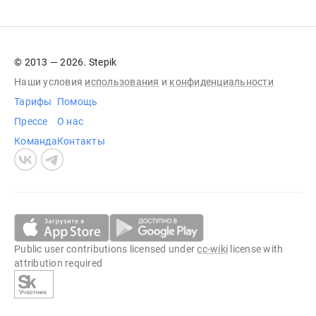
© 2013 — 2026. Stepik
Наши условия
использования
и
конфиденциальности
Тарифы
Помощь
Прессе
О нас
Команда
Контакты
Public user contributions licensed under
cc-wiki
license with
attribution required