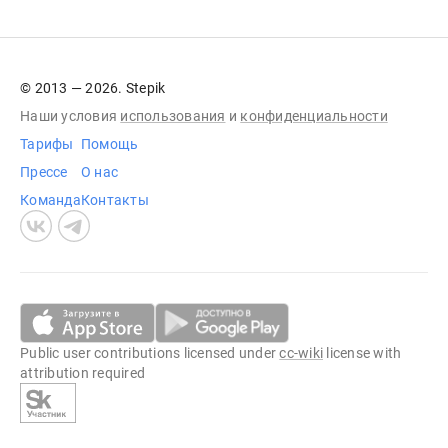
© 2013 — 2026. Stepik
Наши условия
использования
и
конфиденциальности
Тарифы
Помощь
Прессе
О нас
Команда
Контакты
Public user contributions licensed under
cc-wiki
license with
attribution required