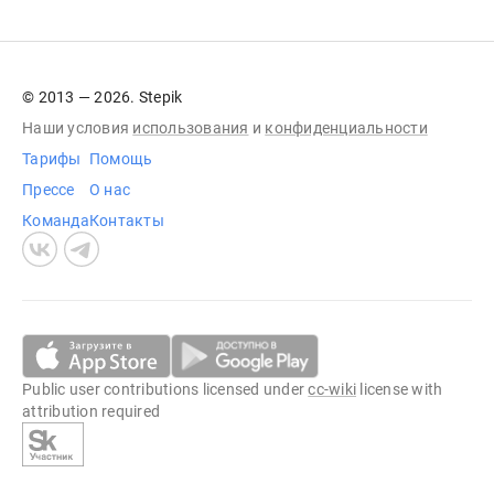
© 2013 — 2026. Stepik
Наши условия
использования
и
конфиденциальности
Тарифы
Помощь
Прессе
О нас
Команда
Контакты
Public user contributions licensed under
cc-wiki
license with
attribution required